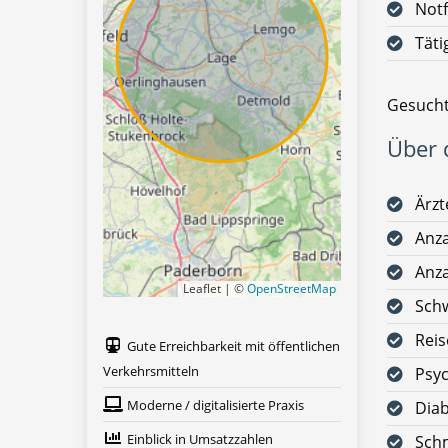
Notf
Täti
Gesucht
Über d
Ärz
Anza
Anza
Leaflet | ©
OpenStreetMap
Schw
Reis
Gute Erreichbarkeit mit öffentlichen
Verkehrsmitteln
Psy
Moderne / digitalisierte Praxis
Diab
Einblick in Umsatzzahlen
Sch