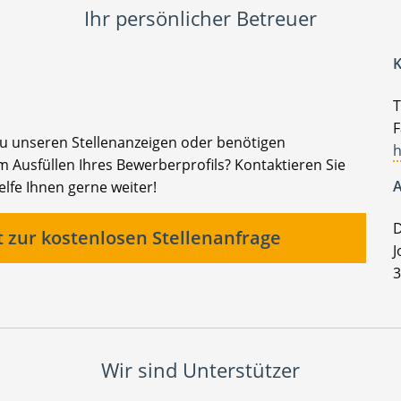
Ihr persönlicher Betreuer
K
T
F
zu unseren Stellenanzeigen oder benötigen
h
 Ausfüllen Ihres Bewerberprofils? Kontaktieren Sie
A
elfe Ihnen gerne weiter!
D
t zur kostenlosen Stellenanfrage
J
3
Wir sind Unterstützer