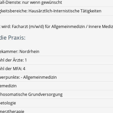
all-Dienste: nur wenn gewünscht
gkeitsbereiche: Hausärztlich-Internistische Tätigkeiten
 wird: Facharzt (m/w/d) für Allgemeinmedizin / Innere Mediz
ie Praxis:
tekammer: Nordrhein
hl der Ärzte: 1
hl der MFA: 4
erpunkte: - Allgemeinmedizin
emedizin
chosomatische Grundversorgung
etologie
merztherapie