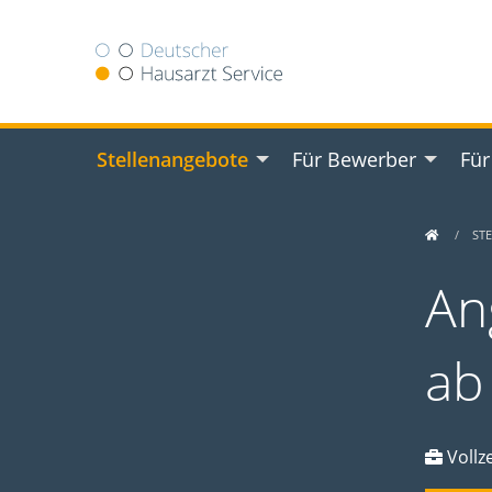
Stellenangebote
Für Bewerber
Für
ST
An
ab
Vollze