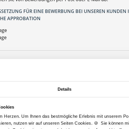
SETZUNG FÜR EINE BEWERBUNG BEI UNSEREN KUNDEN I
HE APPROBATION
Lage
age
Jetzt kostenlos Details anfragen
 interessieren sich
5 Besucher
für
Stellenangebote als
Facharzt Allgemei
Details
Cookies
rzt Allgemeinmedizin
am Herzen. Um Ihnen das bestmögliche Erlebnis mit unserem Port
ieren, nutzen wir auf unseren Seiten Cookies. 🍪 Sie können mit
lesbare Version:
Stellenangebot als Markdown (CC BY 4.0)