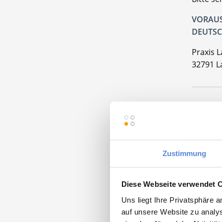
VORAUS
DEUTSC
Praxis 
32791 L
Momentan
Zustimmung
Diese Webseite verwendet 
Facha
Uns liegt Ihre Privatsphäre 
auf unsere Website zu analys
Maschinen