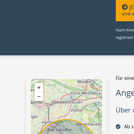
J
und a
Nach Ihrer
registriert
Für eine
+
Ange
−
Über d
Ab s