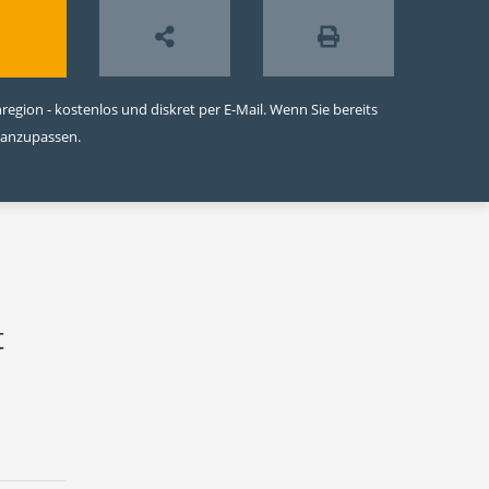
egion - kostenlos und diskret per E-Mail. Wenn Sie bereits
 anzupassen.
t