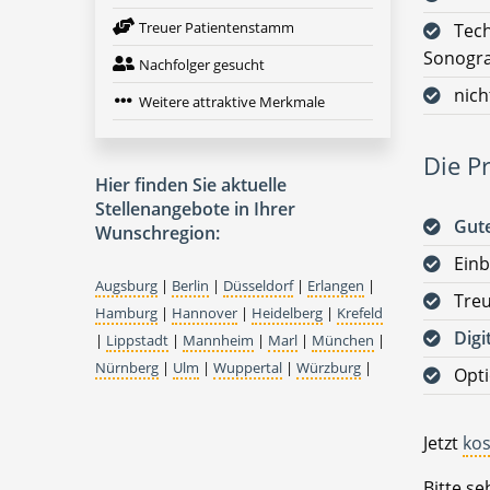
Treuer Patientenstamm
Tech
Sonogra
Nachfolger gesucht
nich
Weitere attraktive Merkmale
Die Pr
Hier finden Sie aktuelle
Stellenangebote in Ihrer
Gute
Wunschregion:
Einb
Augsburg
|
Berlin
|
Düsseldorf
|
Erlangen
|
Tre
Hamburg
|
Hannover
|
Heidelberg
|
Krefeld
Digi
|
Lippstadt
|
Mannheim
|
Marl
|
München
|
Nürnberg
|
Ulm
|
Wuppertal
|
Würzburg
|
Opt
Jetzt
kos
Bitte s