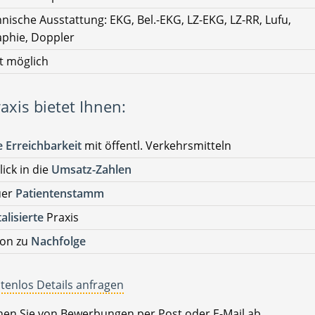
nische Ausstattung: EKG, Bel.-EKG, LZ-EKG, LZ-RR, Lufu,
phie, Doppler
t möglich
axis bietet Ihnen:
 Erreichbarkeit
mit öffentl. Verkehrsmitteln
lick in die
Umsatz-Zahlen
uer
Patientenstamm
talisierte
Praxis
ion zu
Nachfolge
tenlos Details anfragen
ehen Sie von Bewerbungen per Post oder E-Mail ab.