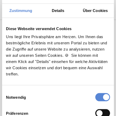
Zustimmung
Details
Über Cookies
Diese Webseite verwendet Cookies
Uns liegt Ihre Privatsphäre am Herzen. Um Ihnen das
bestmögliche Erlebnis mit unserem Portal zu bieten und
die Zugriffe auf unsere Website zu analysieren, nutzen
wir auf unseren Seiten Cookies. 🍪 Sie können mit
einem Klick auf "Details" einsehen für welche Aktivitäten
wir Cookies einsetzen und dort bequem eine Auswahl
Marcel Willing
treffen.
Ansprechpartner
Einwilligungsauswahl
Sie haben Fragen zu unseren Stellenanzeigen oder
Notwendig
benötigen Unterstützung beim Ausfüllen Ihres
Bewerberprofils? Kontaktieren Sie mich einfach, ich
helfe Ihnen gerne weiter!
Präferenzen