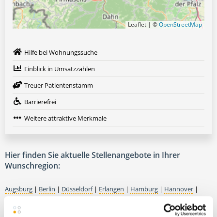
Leaflet | ©
OpenStreetMap
Hilfe bei Wohnungssuche
Einblick in Umsatzzahlen
Treuer Patientenstamm
Barrierefrei
Weitere attraktive Merkmale
Hier finden Sie aktuelle Stellenangebote in Ihrer
Wunschregion:
Augsburg
|
Berlin
|
Düsseldorf
|
Erlangen
|
Hamburg
|
Hannover
|
Heidelberg
|
Krefeld
|
Lippstadt
|
Mannheim
|
Marl
|
München
|
Nürnberg
|
Ulm
|
Wuppertal
|
Würzburg
|