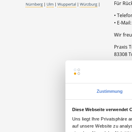
Für Rüc
Nürnberg
|
Ulm
|
Wuppertal
|
Würzburg
|
• Telef
• E-Mai
Wir freu
Praxis 
83308 T
Zustimmung
Momentan
Diese Webseite verwendet 
Uns liegt Ihre Privatsphäre 
auf unsere Website zu analys
Facha