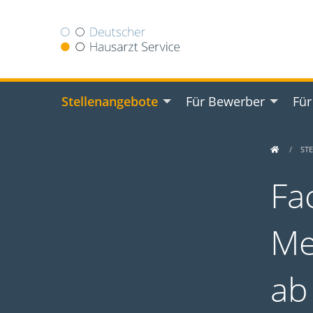
Stellenangebote
Für Bewerber
Für
ST
Fa
Me
ab