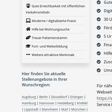
Gute
Gute Erreichbarkeit mit öffentlichen
Digi
Verkehrsmitteln
30 U
Moderne / digitalisierte Praxis
För
Hilfe bei Wohnungssuche
5 Ur
Treuer Patientenstamm
Fina
Fort- und Weiterbildung
Hilf
Weitere attraktive Merkmale
Zusc
Ums
Hier finden Sie aktuelle
Stellenangebote in Ihrer
Wunschregion:
Für nähe
Webseit
Augsburg
|
Berlin
|
Düsseldorf
|
Erlangen
|
https:/
Hamburg
|
Hannover
|
Heidelberg
|
Krefeld
Service 
|
Lippstadt
|
Mannheim
|
Marl
|
München
|