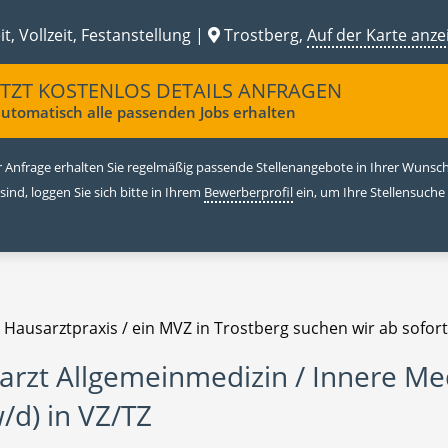
it, Vollzeit, Festanstellung |
Trostberg,
Auf der Karte anze
ETZT KOSTENLOS DETAILS ANFRAGEN
utomatisch alle passenden Jobs erhalten
 Anfrage erhalten Sie regelmäßig passende Stellenangebote in Ihrer Wunschr
 sind, loggen Sie sich bitte in Ihrem
Bewerberprofil
ein, um Ihre Stellensuche
 Hausarztpraxis / ein MVZ in Trostberg suchen wir ab sofort
arzt Allgemeinmedizin / Innere Me
/d) in VZ/TZ