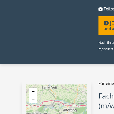
Teilze
J
und a
Nach Ihrer
registriert
Für eine
+
Fach
−
(m/w