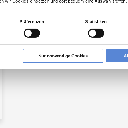
ten wir Cookies einsetzen und dort bequem eine Auswahl treffen.
lesbare Version:
Stellenangebot als Markdown (CC BY 4.0)
Präferenzen
Statistiken
 der Region Trostberg:
Nur notwendige Cookies
A