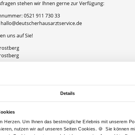
kfragen stehen wir Ihnen gerne zur Verfügung:
onnummer: 0521 911 730 33
l: hallo@deutscherhausarztservice.de
en uns auf Sie!
Trostberg
rostberg
Jetzt kostenlos Details anfragen
Details
 interessieren sich
4 Besucher
für
Stellenangebote als
Facharzt Allgemei
Cookies
am Herzen. Um Ihnen das bestmögliche Erlebnis mit unserem Port
ieren, nutzen wir auf unseren Seiten Cookies. 🍪 Sie können mit
rzt Allgemeinmedizin
Trostberg