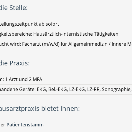
ie Stelle:
tellungszeitpunkt ab sofort
gkeitsbereiche: Hausärztlich-Internistische Tätigkeiten
cht wird: Facharzt (m/w/d) für Allgemeinmedizin / Innere M
ie Praxis:
: 1 Arzt und 2 MFA
andene Geräte: EKG, Bel.-EKG, LZ-EKG, LZ-RR, Sonographie,
ausarztpraxis bietet Ihnen:
uer
Patientenstamm