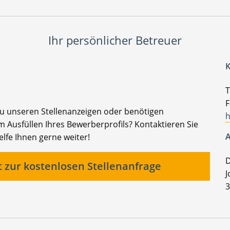
Ihr persönlicher Betreuer
K
T
F
zu unseren Stellenanzeigen oder benötigen
h
 Ausfüllen Ihres Bewerberprofils? Kontaktieren Sie
A
elfe Ihnen gerne weiter!
D
t zur kostenlosen Stellenanfrage
J
3