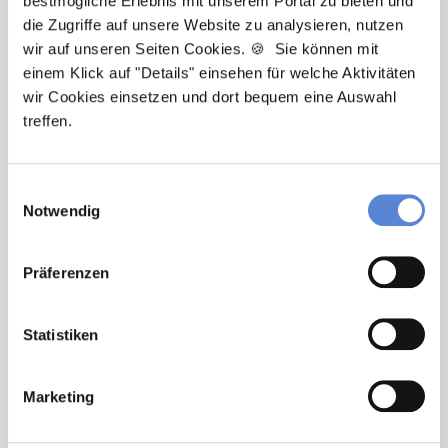
bestmögliche Erlebnis mit unserem Portal zu bieten und
die Zugriffe auf unsere Website zu analysieren, nutzen
Sie haben Fragen zu unseren Stellenanzeigen oder
wir auf unseren Seiten Cookies. 🍪 Sie können mit
benötigen Unterstützung beim Ausfüllen Ihres
einem Klick auf "Details" einsehen für welche Aktivitäten
Bewerberprofils? Kontaktieren Sie mich einfach, ich
wir Cookies einsetzen und dort bequem eine Auswahl
helfe Ihnen gerne weiter!
treffen.
Jetzt zur kostenlosen Stellenanfrage
Einwilligungsauswahl
Notwendig
Kontakt
Tel.: +49 (0) 521 / 911 730 33
Präferenzen
Fax: +49 (0) 521 / 911 730 31
hallo@deutscherhausarztservice.de
Statistiken
Marketing