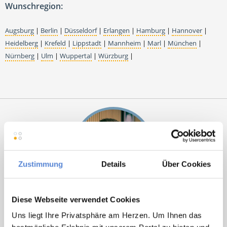
Wunschregion:
Augsburg
|
Berlin
|
Düsseldorf
|
Erlangen
|
Hamburg
|
Hannover
|
Heidelberg
|
Krefeld
|
Lippstadt
|
Mannheim
|
Marl
|
München
|
Nürnberg
|
Ulm
|
Wuppertal
|
Würzburg
|
Zustimmung
Details
Über Cookies
Marcel Willing
Diese Webseite verwendet Cookies
Uns liegt Ihre Privatsphäre am Herzen. Um Ihnen das
Ansprechpartner