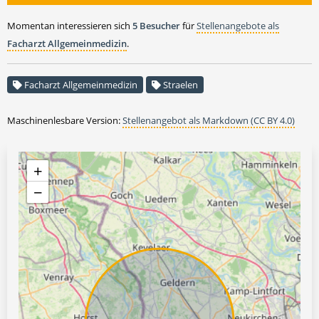
Momentan interessieren sich
5 Besucher
für
Stellenangebote als
Facharzt Allgemeinmedizin
.
Facharzt Allgemeinmedizin
Straelen
Maschinenlesbare Version:
Stellenangebot als Markdown (CC BY 4.0)
+
−