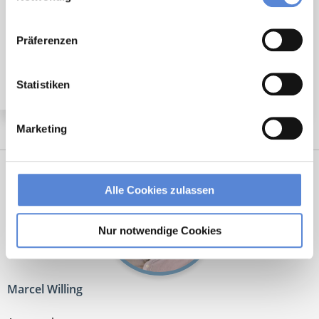
🌟 PREMIUM-STELLENANGEBOT 🌟
Angestellter Facharzt mit Option auf Übernahme
Präferenzen
(m/w/d) in Vollzeit ab sofort in Saarlouis
Statistiken
Marketing
Alle Cookies zulassen
Nur notwendige Cookies
Marcel Willing