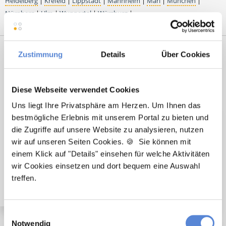
Heidelberg
|
Krefeld
|
Lippstadt
|
Mannheim
|
Marl
|
München
|
Nürnberg
|
Ulm
|
Wuppertal
|
Würzburg
|
Premium-Stellenangebote in der
Zustimmung
Details
Über Cookies
Region Saarlouis:
Diese Webseite verwendet Cookies
Uns liegt Ihre Privatsphäre am Herzen. Um Ihnen das
bestmögliche Erlebnis mit unserem Portal zu bieten und
🌟 PREMIUM-STELLENANGEBOT 🌟
die Zugriffe auf unsere Website zu analysieren, nutzen
Angestellter Facharzt mit Option auf Übernahme
wir auf unseren Seiten Cookies. 🍪 Sie können mit
(m/w/d) in Vollzeit ab sofort in Saarlouis
einem Klick auf "Details" einsehen für welche Aktivitäten
wir Cookies einsetzen und dort bequem eine Auswahl
treffen.
Einwilligungsauswahl
Notwendig