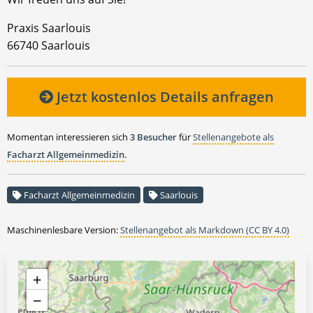
Praxis Saarlouis
66740 Saarlouis
Jetzt kostenlos Details anfragen
Momentan interessieren sich
3 Besucher
für
Stellenangebote als
Facharzt Allgemeinmedizin
.
Facharzt Allgemeinmedizin
Saarlouis
Maschinenlesbare Version:
Stellenangebot als Markdown (CC BY 4.0)
+
−