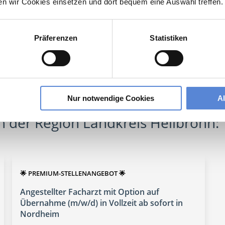
ten wir Cookies einsetzen und dort bequem eine Auswahl treffen.
Präferenzen
Statistiken
rzt Allgemeinmedizin
lesbare Version:
Stellenangebot als Markdown (CC BY 4.0)
Nur notwendige Cookies
A
 der Region Landkreis Heilbronn:
🌟 PREMIUM-STELLENANGEBOT 🌟
Angestellter Facharzt mit Option auf
Übernahme (m/w/d) in Vollzeit ab sofort in
Nordheim