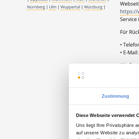
Webseit
Nürnberg
|
Ulm
|
Wuppertal
|
Würzburg
|
https:/
Service 
Für Rüc
• Telef
• E-Mai
Wir freu
Praxis 
74912 L
Zustimmung
Diese Webseite verwendet 
Uns liegt Ihre Privatsphäre 
auf unsere Website zu analys
Momentan