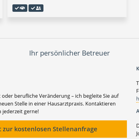
Ihr persönlicher Betreuer
K
T
F
t oder berufliche Veränderung – ich begleite Sie auf
h
euen Stelle in einer Hausarztpraxis. Kontaktieren
A
 jederzeit gerne!
D
t zur kostenlosen Stellenanfrage
J