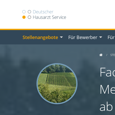
Stellenangebote
Für Bewerber
Für
ST
Fa
Me
ab