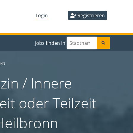
Login
Registrieren
Jobs finden in
ONN
in / Innere
it oder Teilzeit
Heilbronn