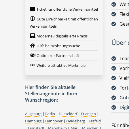
Weit
Ticket für öffentliche Verkehrsmittel
Flex
Gute Erreichbarkeit mit öffentlichen
Gesu
Verkehrsmitteln
Moderne / digitalisierte Praxis
Über d
Hilfe bei Wohnungssuche
Option zur Partnerschaft
Team
Weitere attraktive Merkmale
Vorh
Viel
Hier finden Sie aktuelle
Fort
Stellenangebote in Ihrer
Gute
Wunschregion:
Digi
Augsburg
|
Berlin
|
Düsseldorf
|
Erlangen
|
Hamburg
|
Hannover
|
Heidelberg
|
Krefeld
Für nähe
|
Lippstadt
|
Mannheim
|
Marl
|
München
|