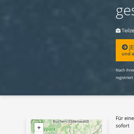
ge
Teilze
J
und a
Nach Ihrer
registriert
Für ein
sofort
+