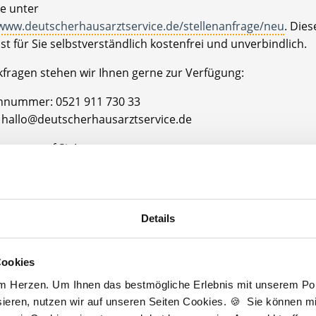
e unter
/www.deutscherhausarztservice.de/stellenanfrage/neu
. Dies
ist für Sie selbstverständlich kostenfrei und unverbindlich.
kfragen stehen wir Ihnen gerne zur Verfügung:
onnummer: 0521 911 730 33
l: hallo@deutscherhausarztservice.de
en uns auf Sie!
Landkreis Heilbronn
andkreis Heilbronn
Details
Cookies
Jetzt kostenlos Details anfragen
am Herzen. Um Ihnen das bestmögliche Erlebnis mit unserem Port
ieren, nutzen wir auf unseren Seiten Cookies. 🍪 Sie können mit
 interessieren sich
4 Besucher
für
Stellenangebote als
Facharzt Allgemei