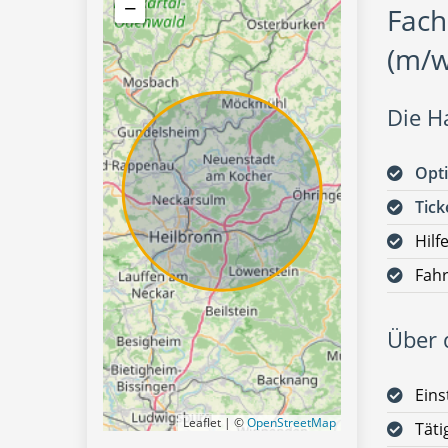
−
Fach
(m/w
Die H
Opti
Tick
Hilf
Fah
Über d
Eins
Leaflet | ©
OpenStreetMap
Täti