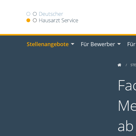
Stellenangebote
Für Bewerber
Für
ST
Fa
Me
ab