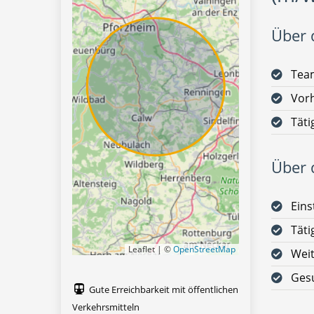
Über d
Team
Vorh
Täti
Über d
Eins
Täti
Leaflet | ©
OpenStreetMap
Weit
Gesu
Gute Erreichbarkeit mit öffentlichen
Verkehrsmitteln