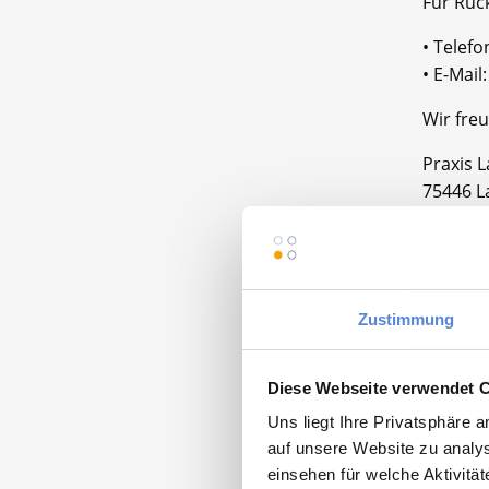
Für Rüc
• Telef
• E-Mai
Wir freu
Praxis L
75446 L
Zustimmung
Momentan
Diese Webseite verwendet 
Uns liegt Ihre Privatsphäre 
auf unsere Website zu analys
Facha
einsehen für welche Aktivitä