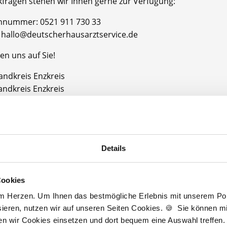
kfragen stehen wir Ihnen gerne zur Verfügung:
onnummer: 0521 911 730 33
l: hallo@deutscherhausarztservice.de
en uns auf Sie!
andkreis Enzkreis
andkreis Enzkreis
Jetzt kostenlos Details anfragen
Details
 interessieren sich
6 Besucher
für
Stellenangebote als
Facharzt Allgemei
Cookies
am Herzen. Um Ihnen das bestmögliche Erlebnis mit unserem Port
ieren, nutzen wir auf unseren Seiten Cookies. 🍪 Sie können mit
rzt Allgemeinmedizin
ten wir Cookies einsetzen und dort bequem eine Auswahl treffen.