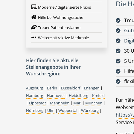
Die H
Moderne / digitalisierte Praxis
Hilfe bei Wohnungssuche
Tre
Treuer Patientenstamm
Gute
Weitere attraktive Merkmale
Digi
30 U
Hier finden Sie aktuelle
5 Ur
Stellenangebote in Ihrer
Hilf
Wunschregion:
flex
Augsburg
|
Berlin
|
Düsseldorf
|
Erlangen
|
Hamburg
|
Hannover
|
Heidelberg
|
Krefeld
Für nähe
|
Lippstadt
|
Mannheim
|
Marl
|
München
|
Webseit
Nürnberg
|
Ulm
|
Wuppertal
|
Würzburg
|
https:/
Service 