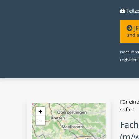
Teilze
J
und a
Nach Ihrer
registriert
Für ein
sofort
+
−
Fach
(m/w