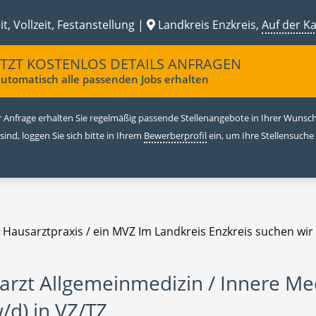
it, Vollzeit, Festanstellung |
Landkreis Enzkreis,
Auf der K
ETZT KOSTENLOS DETAILS ANFRAGEN
utomatisch alle passenden Jobs erhalten
 Anfrage erhalten Sie regelmäßig passende Stellenangebote in Ihrer Wunschr
 sind, loggen Sie sich bitte in Ihrem
Bewerberprofil
ein, um Ihre Stellensuche
e Hausarztpraxis / ein MVZ Im Landkreis Enzkreis suchen wir
arzt Allgemeinmedizin / Innere Me
/d) in VZ/TZ