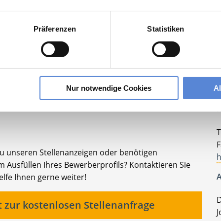
lesbare Version:
Stellenangebot als Markdown (CC BY 4.0)
Präferenzen
Statistiken
Ihr persönlicher Betreuer
Nur notwendige Cookies
A
K
T
F
zu unseren Stellenanzeigen oder benötigen
h
 Ausfüllen Ihres Bewerberprofils? Kontaktieren Sie
A
elfe Ihnen gerne weiter!
D
t zur kostenlosen Stellenanfrage
J