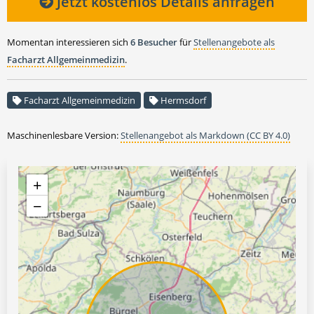
Jetzt kostenlos Details anfragen
Momentan interessieren sich
6 Besucher
für
Stellenangebote als
Facharzt Allgemeinmedizin
.
Facharzt Allgemeinmedizin
Hermsdorf
Maschinenlesbare Version:
Stellenangebot als Markdown (CC BY 4.0)
+
−