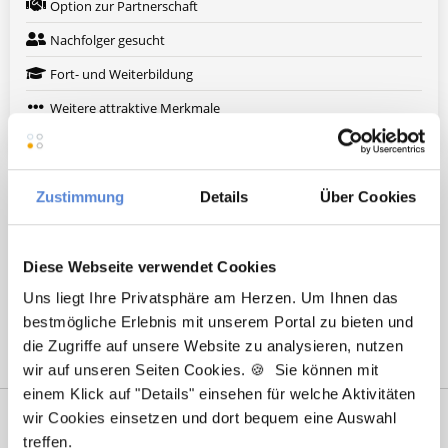
Option zur Partnerschaft
Nachfolger gesucht
Fort- und Weiterbildung
Weitere attraktive Merkmale
Hier finden Sie aktuelle Stellenangebote in Ihrer
Zustimmung
Details
Über Cookies
Wunschregion:
Augsburg
|
Berlin
|
Düsseldorf
|
Erlangen
|
Hamburg
|
Hannover
|
Diese Webseite verwendet Cookies
Heidelberg
|
Krefeld
|
Lippstadt
|
Mannheim
|
Marl
|
München
|
Uns liegt Ihre Privatsphäre am Herzen. Um Ihnen das
Nürnberg
|
Ulm
|
Wuppertal
|
Würzburg
|
bestmögliche Erlebnis mit unserem Portal zu bieten und
die Zugriffe auf unsere Website zu analysieren, nutzen
wir auf unseren Seiten Cookies. 🍪 Sie können mit
einem Klick auf "Details" einsehen für welche Aktivitäten
wir Cookies einsetzen und dort bequem eine Auswahl
treffen.