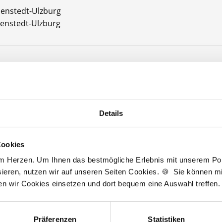
Henstedt-Ulzburg
enstedt-Ulzburg
Jetzt kostenlos Details anfragen
 interessieren sich
6 Besucher
für
Stellenangebote als
Facharzt Allgemei
Details
Cookies
rzt Allgemeinmedizin
am Herzen. Um Ihnen das bestmögliche Erlebnis mit unserem Port
ieren, nutzen wir auf unseren Seiten Cookies. 🍪 Sie können mit
lesbare Version:
Stellenangebot als Markdown (CC BY 4.0)
ten wir Cookies einsetzen und dort bequem eine Auswahl treffen.
Präferenzen
Statistiken