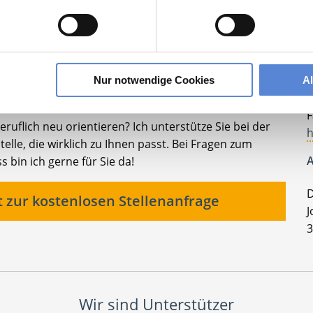
Ihre persönliche Betreuerin
K
Nur notwendige Cookies
A
T
F
ruflich neu orientieren? Ich unterstütze Sie bei der
h
elle, die wirklich zu Ihnen passt. Bei Fragen zum
A
bin ich gerne für Sie da!
D
t zur kostenlosen Stellenanfrage
J
3
Wir sind Unterstützer