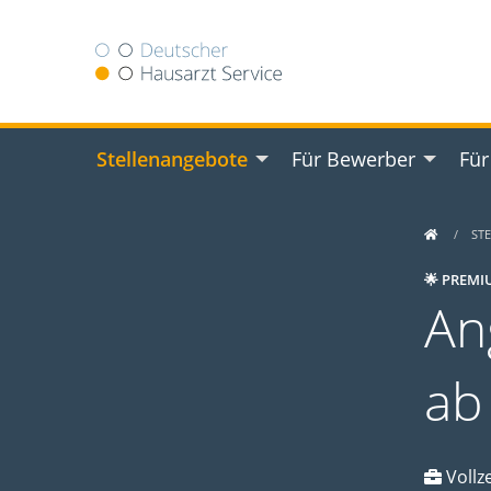
Stellenangebote
Für Bewerber
Für
ST
🌟 PREMI
An
ab
Vollze