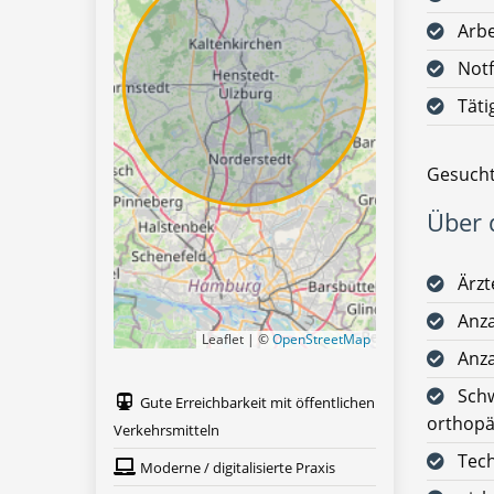
Arbe
Notf
Täti
Gesucht
Über d
Ärzt
Anza
Leaflet | ©
OpenStreetMap
Anza
Schw
Gute Erreichbarkeit mit öffentlichen
orthopä
Verkehrsmitteln
Tech
Moderne / digitalisierte Praxis