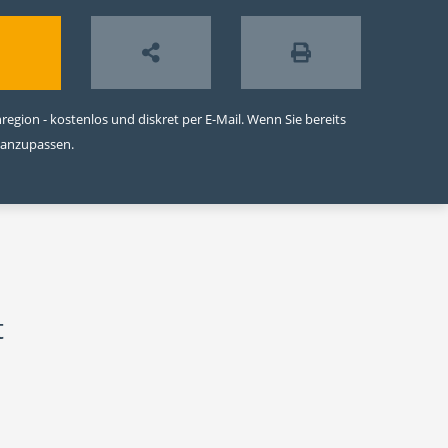
egion - kostenlos und diskret per E-Mail. Wenn Sie bereits
 anzupassen.
t