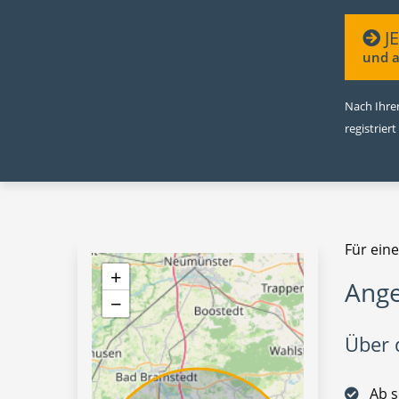
J
und a
Nach Ihrer
registriert
Für eine
+
Ange
−
Über d
Ab s