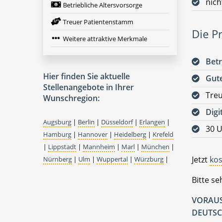
nich
Betriebliche Altersvorsorge
Treuer Patientenstamm
Die Pr
Weitere attraktive Merkmale
Betr
Hier finden Sie aktuelle
Gute
Stellenangebote in Ihrer
Tre
Wunschregion:
Digi
Augsburg
|
Berlin
|
Düsseldorf
|
Erlangen
|
30 U
Hamburg
|
Hannover
|
Heidelberg
|
Krefeld
|
Lippstadt
|
Mannheim
|
Marl
|
München
|
Jetzt
kos
Nürnberg
|
Ulm
|
Wuppertal
|
Würzburg
|
Bitte s
VORAUS
DEUTSC