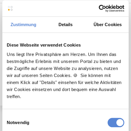
Premium-Stellenangebote in der
Region Heidenheim an der
Zustimmung
Details
Über Cookies
Brenz:
Diese Webseite verwendet Cookies
Uns liegt Ihre Privatsphäre am Herzen. Um Ihnen das
bestmögliche Erlebnis mit unserem Portal zu bieten und
🌟 PREMIUM-STELLENANGEBOT 🌟
die Zugriffe auf unsere Website zu analysieren, nutzen
wir auf unseren Seiten Cookies. 🍪 Sie können mit
Angestellter Facharzt (m/w/d) in Voll- oder Teilzeit
einem Klick auf "Details" einsehen für welche Aktivitäten
ab sofort in Giengen an der Brenz
wir Cookies einsetzen und dort bequem eine Auswahl
treffen.
Einwilligungsauswahl
🌟 PREMIUM-STELLENANGEBOT 🌟
Notwendig