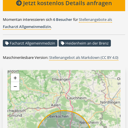
Jetzt kostenlos Details anfragen
Momentan interessieren sich
6 Besucher
für
Stellenangebote als
Facharzt Allgemeinmedizin
.
Facharzt Allgemeinmedizin
Heidenheim an der Brenz
Maschinenlesbare Version:
Stellenangebot als Markdown (CC BY 4.0)
+
−