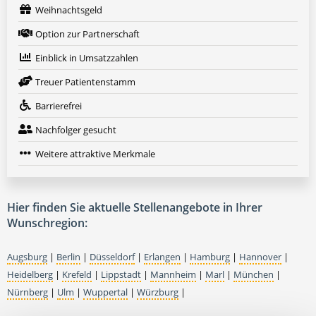
Weihnachtsgeld
Option zur Partnerschaft
Einblick in Umsatzzahlen
Treuer Patientenstamm
Barrierefrei
Nachfolger gesucht
Weitere attraktive Merkmale
Hier finden Sie aktuelle Stellenangebote in Ihrer
Wunschregion:
Augsburg
|
Berlin
|
Düsseldorf
|
Erlangen
|
Hamburg
|
Hannover
|
Heidelberg
|
Krefeld
|
Lippstadt
|
Mannheim
|
Marl
|
München
|
Nürnberg
|
Ulm
|
Wuppertal
|
Würzburg
|