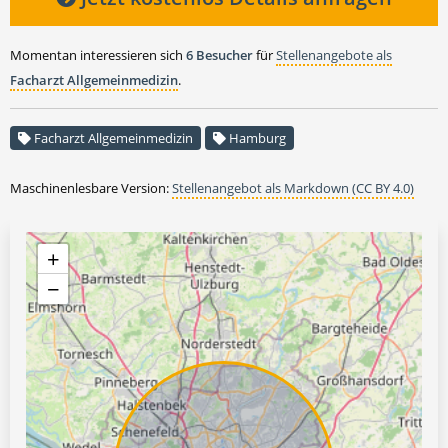
Momentan interessieren sich
6 Besucher
für
Stellenangebote als
Facharzt Allgemeinmedizin
.
Facharzt Allgemeinmedizin
Hamburg
Maschinenlesbare Version:
Stellenangebot als Markdown (CC BY 4.0)
+
−