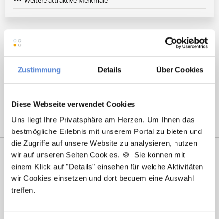
Weitere attraktive Merkmale
Hier finden Sie aktuelle Stellenangebote in Ihrer
Wunschregion:
Zustimmung
Details
Über Cookies
Augsburg
|
Berlin
|
Düsseldorf
|
Erlangen
|
Hamburg
|
Hannover
|
Heidelberg
|
Krefeld
|
Lippstadt
|
Mannheim
|
Marl
|
München
|
Nürnberg
|
Ulm
|
Wuppertal
|
Würzburg
|
Diese Webseite verwendet Cookies
Uns liegt Ihre Privatsphäre am Herzen. Um Ihnen das
bestmögliche Erlebnis mit unserem Portal zu bieten und
die Zugriffe auf unsere Website zu analysieren, nutzen
wir auf unseren Seiten Cookies. 🍪 Sie können mit
einem Klick auf "Details" einsehen für welche Aktivitäten
wir Cookies einsetzen und dort bequem eine Auswahl
treffen.