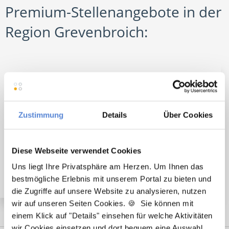
Premium-Stellenangebote in der
Region Grevenbroich:
🌟 PREMIUM-STELLENANGEBOT 🌟
Zustimmung
Details
Über Cookies
Angestellter Facharzt (m/w/d) in Voll- oder Teilzeit
Diese Webseite verwendet Cookies
ab 01.08.2026 in Neuss
Uns liegt Ihre Privatsphäre am Herzen. Um Ihnen das
bestmögliche Erlebnis mit unserem Portal zu bieten und
die Zugriffe auf unsere Website zu analysieren, nutzen
wir auf unseren Seiten Cookies. 🍪 Sie können mit
einem Klick auf "Details" einsehen für welche Aktivitäten
wir Cookies einsetzen und dort bequem eine Auswahl