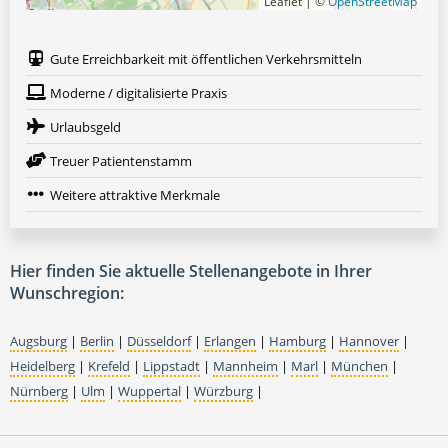
Leaflet | ©
OpenStreetMap
Gute Erreichbarkeit mit öffentlichen Verkehrsmitteln
Moderne / digitalisierte Praxis
Urlaubsgeld
Treuer Patientenstamm
Weitere attraktive Merkmale
Hier finden Sie aktuelle Stellenangebote in Ihrer
Wunschregion:
Augsburg
|
Berlin
|
Düsseldorf
|
Erlangen
|
Hamburg
|
Hannover
|
Heidelberg
|
Krefeld
|
Lippstadt
|
Mannheim
|
Marl
|
München
|
Nürnberg
|
Ulm
|
Wuppertal
|
Würzburg
|