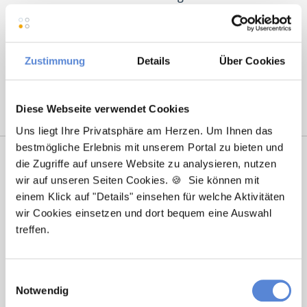
Wunschregion:
Augsburg
|
Berlin
|
Düsseldorf
|
Erlangen
|
Hamburg
|
Hannover
|
Heidelberg
|
Krefeld
|
Lippstadt
|
Mannheim
|
Marl
|
München
|
Zustimmung
Details
Über Cookies
Nürnberg
|
Ulm
|
Wuppertal
|
Würzburg
|
Diese Webseite verwendet Cookies
Uns liegt Ihre Privatsphäre am Herzen. Um Ihnen das
bestmögliche Erlebnis mit unserem Portal zu bieten und
die Zugriffe auf unsere Website zu analysieren, nutzen
wir auf unseren Seiten Cookies. 🍪 Sie können mit
einem Klick auf "Details" einsehen für welche Aktivitäten
wir Cookies einsetzen und dort bequem eine Auswahl
treffen.
Laura Holstein
Einwilligungsauswahl
Notwendig
Ansprechpartnerin