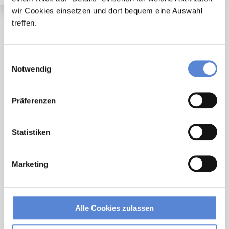
wir Cookies einsetzen und dort bequem eine Auswahl
treffen.
Einwilligungsauswahl
Notwendig
Präferenzen
Statistiken
Laura Holstein
Ansprechpartnerin
Marketing
Ich unterstütze Sie bei der Stellensuche nach einem
Traumjob in Ihrer Wunschregion. Bei Fragen stehe
ich Ihnen gerne zur Verfügung.
Alle Cookies zulassen