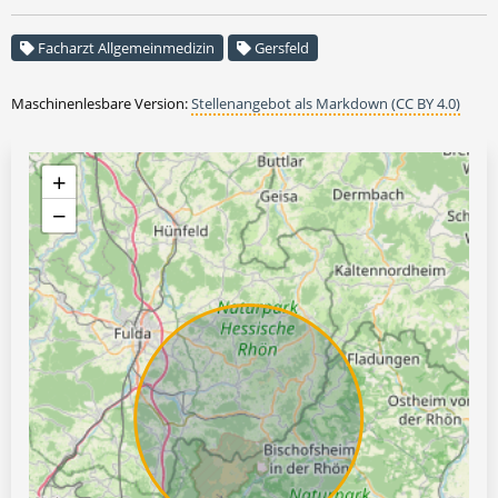
Facharzt Allgemeinmedizin
Gersfeld
Maschinenlesbare Version:
Stellenangebot als Markdown (CC BY 4.0)
+
−