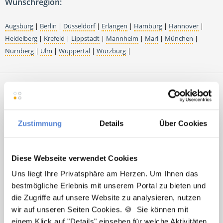
Wunschregion:
Augsburg
|
Berlin
|
Düsseldorf
|
Erlangen
|
Hamburg
|
Hannover
|
Heidelberg
|
Krefeld
|
Lippstadt
|
Mannheim
|
Marl
|
München
|
Nürnberg
|
Ulm
|
Wuppertal
|
Würzburg
|
Premium-Stellenangebote in der
Region Gersfeld:
Zustimmung
Details
Über Cookies
Diese Webseite verwendet Cookies
🌟 PREMIUM-STELLENANGEBOT 🌟
Uns liegt Ihre Privatsphäre am Herzen. Um Ihnen das
Angestellter Facharzt mit Option auf Übernahme
bestmögliche Erlebnis mit unserem Portal zu bieten und
(m/w/d) in Vollzeit ab sofort in Künzell
die Zugriffe auf unsere Website zu analysieren, nutzen
wir auf unseren Seiten Cookies. 🍪 Sie können mit
einem Klick auf "Details" einsehen für welche Aktivitäten