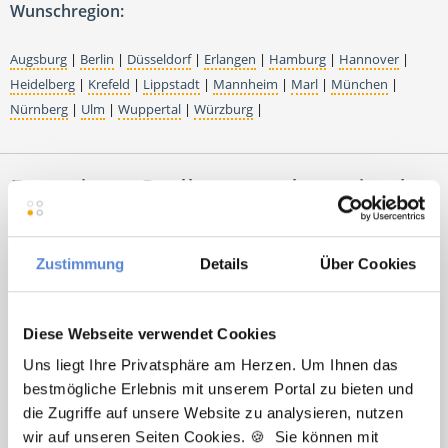
Wunschregion:
Augsburg
|
Berlin
|
Düsseldorf
|
Erlangen
|
Hamburg
|
Hannover
|
Heidelberg
|
Krefeld
|
Lippstadt
|
Mannheim
|
Marl
|
München
|
Nürnberg
|
Ulm
|
Wuppertal
|
Würzburg
|
Premium-Stellenangebote in der
Region Fahrenbach:
Zustimmung
Details
Über Cookies
🌟 PREMIUM-STELLENANGEBOT 🌟
Diese Webseite verwendet Cookies
Angestellter Facharzt (m/w/d) in Voll- oder Teilzeit
Uns liegt Ihre Privatsphäre am Herzen. Um Ihnen das
ab sofort in Eberbach
bestmögliche Erlebnis mit unserem Portal zu bieten und
die Zugriffe auf unsere Website zu analysieren, nutzen
wir auf unseren Seiten Cookies. 🍪 Sie können mit