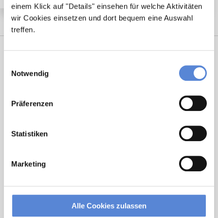
einem Klick auf "Details" einsehen für welche Aktivitäten
wir Cookies einsetzen und dort bequem eine Auswahl
treffen.
Einwilligungsauswahl
Notwendig
Präferenzen
Tanja Bellon
Statistiken
Ansprechpartnerin
Marketing
Sie möchten sich beruflich neu orientieren? Ich
unterstütze Sie bei der Suche nach einer Stelle, die
wirklich zu Ihnen passt. Bei Fragen zum
Alle Cookies zulassen
Bewerbungsprozess bin ich gerne für Sie da!