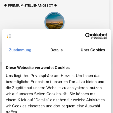
🌟 PREMIUM-STELLENANGEBOT 🌟
Angestellter Facharzt (m/w/d) in Voll- oder Teilzeit
ab sofort in Dortmund
Zustimmung
Details
Über Cookies
Diese Webseite verwendet Cookies
Uns liegt Ihre Privatsphäre am Herzen. Um Ihnen das
🌟 PREMIUM-STELLENANGEBOT 🌟
bestmögliche Erlebnis mit unserem Portal zu bieten und
die Zugriffe auf unsere Website zu analysieren, nutzen
wir auf unseren Seiten Cookies. 🍪 Sie können mit
einem Klick auf "Details" einsehen für welche Aktivitäten
wir Cookies einsetzen und dort bequem eine Auswahl
Angestellter Facharzt (m/w/d) in Voll- oder Teilzeit
treffen.