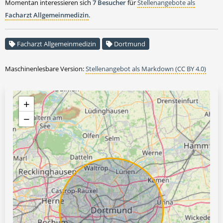
Momentan interessieren sich
7 Besucher
für
Stellenangebote als
Facharzt Allgemeinmedizin
.
Facharzt Allgemeinmedizin
Dortmund
Maschinenlesbare Version:
Stellenangebot als Markdown (CC BY 4.0)
+
−