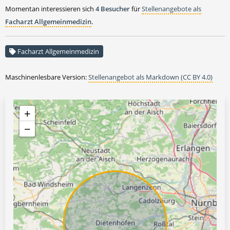
Momentan interessieren sich
4 Besucher
für
Stellenangebote als
Facharzt Allgemeinmedizin
.
Facharzt Allgemeinmedizin
Maschinenlesbare Version:
Stellenangebot als Markdown (CC BY 4.0)
+
−