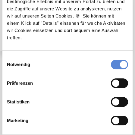
bestmögliche Erlebnis mit unserem Portal zu bieten und
die Zugriffe auf unsere Website zu analysieren, nutzen
🌟 PREMIUM-STELLENANGEBOT 🌟
wir auf unseren Seiten Cookies. 🍪 Sie können mit
Angestellter Facharzt (m/w/d) in Vollzeit ab sofort in
einem Klick auf "Details" einsehen für welche Aktivitäten
Bruckberg
wir Cookies einsetzen und dort bequem eine Auswahl
treffen.
Einwilligungsauswahl
Notwendig
Präferenzen
Statistiken
Marketing
Laura Holstein