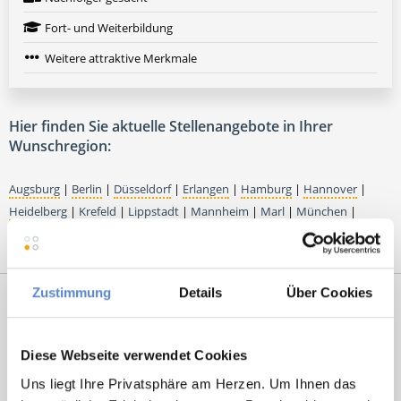
Fort- und Weiterbildung
Weitere attraktive Merkmale
Hier finden Sie aktuelle Stellenangebote in Ihrer
Wunschregion:
Augsburg
|
Berlin
|
Düsseldorf
|
Erlangen
|
Hamburg
|
Hannover
|
Heidelberg
|
Krefeld
|
Lippstadt
|
Mannheim
|
Marl
|
München
|
Nürnberg
|
Ulm
|
Wuppertal
|
Würzburg
|
Zustimmung
Details
Über Cookies
Premium-Stellenangebote in der
Region Dietenhofen:
Diese Webseite verwendet Cookies
Uns liegt Ihre Privatsphäre am Herzen. Um Ihnen das