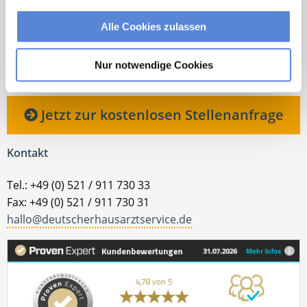
Ansprechpartnerin
Alle Cookies zulassen
Ich unterstütze Sie bei der Stellensuche nach einem
Traumjob in Ihrer Wunschregion. Bei Fragen stehe
Nur notwendige Cookies
ich Ihnen gerne zur Verfügung.
Jetzt zur kostenlosen Stellenanfrage
Kontakt
Tel.: +49 (0) 521 / 911 730 33
Fax: +49 (0) 521 / 911 730 31
hallo@deutscherhausarztservice.de