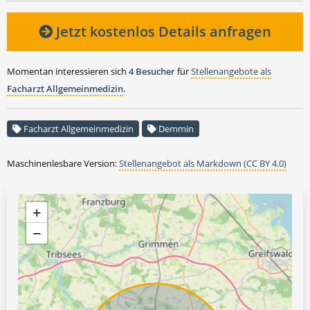
Jetzt kostenlos Details anfragen
Momentan interessieren sich
4 Besucher
für
Stellenangebote als
Facharzt Allgemeinmedizin
.
Facharzt Allgemeinmedizin
Demmin
Maschinenlesbare Version:
Stellenangebot als Markdown (CC BY 4.0)
+
−