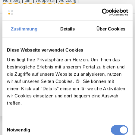
Nürnberg
|
Ulm
|
Wuppertal
|
Würzburg
|
Premium-Stellenangebote in der
Zustimmung
Details
Über Cookies
Region Demmin:
Diese Webseite verwendet Cookies
Uns liegt Ihre Privatsphäre am Herzen. Um Ihnen das
🌟 PREMIUM-STELLENANGEBOT 🌟
bestmögliche Erlebnis mit unserem Portal zu bieten und
die Zugriffe auf unsere Website zu analysieren, nutzen
Angestellter Facharzt (m/w/d) in Voll- oder Teilzeit
wir auf unseren Seiten Cookies. 🍪 Sie können mit
ab sofort in Lindenberg
einem Klick auf "Details" einsehen für welche Aktivitäten
wir Cookies einsetzen und dort bequem eine Auswahl
treffen.
Einwilligungsauswahl
Notwendig
🌟 PREMIUM-STELLENANGEBOT 🌟