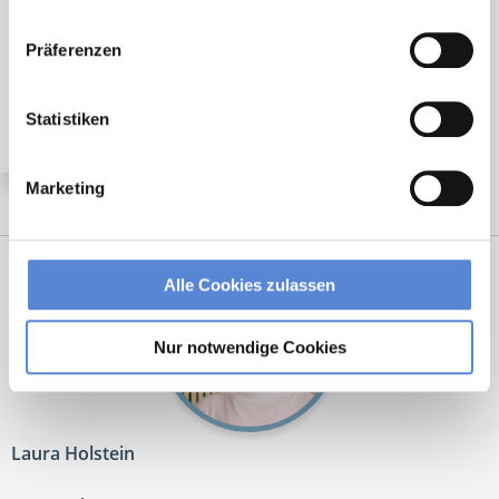
Angestellter Facharzt mit Option auf Übernahme
Präferenzen
(m/w/d) in Voll- oder Teilzeit ab sofort in Lindenberg
Statistiken
Marketing
Alle Cookies zulassen
Nur notwendige Cookies
Laura Holstein