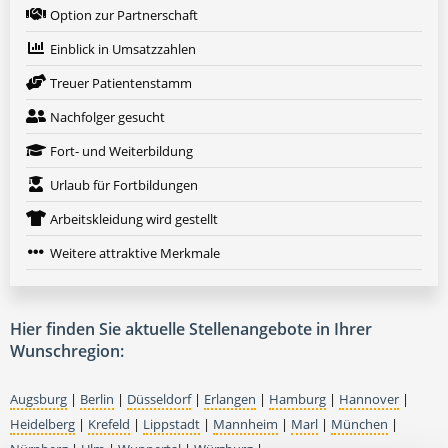
Option zur Partnerschaft
Einblick in Umsatzzahlen
Treuer Patientenstamm
Nachfolger gesucht
Fort- und Weiterbildung
Urlaub für Fortbildungen
Arbeitskleidung wird gestellt
Weitere attraktive Merkmale
Hier finden Sie aktuelle Stellenangebote in Ihrer
Wunschregion:
Augsburg
|
Berlin
|
Düsseldorf
|
Erlangen
|
Hamburg
|
Hannover
|
Heidelberg
|
Krefeld
|
Lippstadt
|
Mannheim
|
Marl
|
München
|