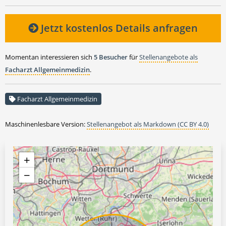
Jetzt kostenlos Details anfragen
Momentan interessieren sich
5 Besucher
für
Stellenangebote als
Facharzt Allgemeinmedizin
.
Facharzt Allgemeinmedizin
Maschinenlesbare Version:
Stellenangebot als Markdown (CC BY 4.0)
+
−