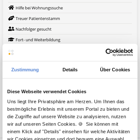
Hilfe bei Wohnungssuche
Treuer Patientenstamm
Nachfolger gesucht
Fort- und Weiterbildung
Weitere attraktive Merkmale
Zustimmung
Details
Über Cookies
Hier finden Sie aktuelle Stellenangebote in Ihrer
Wunschregion:
Diese Webseite verwendet Cookies
Augsburg
|
Berlin
|
Düsseldorf
|
Erlangen
|
Hamburg
|
Hannover
|
Uns liegt Ihre Privatsphäre am Herzen. Um Ihnen das
Heidelberg
|
Krefeld
|
Lippstadt
|
Mannheim
|
Marl
|
München
|
bestmögliche Erlebnis mit unserem Portal zu bieten und
Nürnberg
|
Ulm
|
Wuppertal
|
Würzburg
|
die Zugriffe auf unsere Website zu analysieren, nutzen
wir auf unseren Seiten Cookies. 🍪 Sie können mit
einem Klick auf "Details" einsehen für welche Aktivitäten
wir Cookies einsetzen und dort bequem eine Auswahl