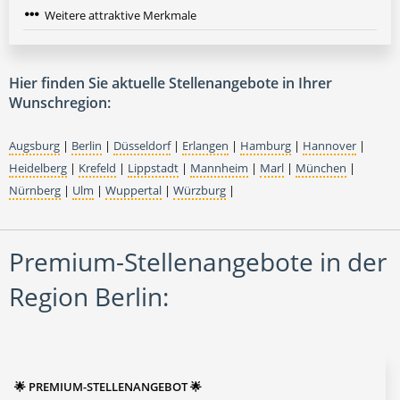
Weitere attraktive Merkmale
Hier finden Sie aktuelle Stellenangebote in Ihrer
Wunschregion:
Augsburg
|
Berlin
|
Düsseldorf
|
Erlangen
|
Hamburg
|
Hannover
|
Heidelberg
|
Krefeld
|
Lippstadt
|
Mannheim
|
Marl
|
München
|
Nürnberg
|
Ulm
|
Wuppertal
|
Würzburg
|
Premium-Stellenangebote in der
Region Berlin:
🌟 PREMIUM-STELLENANGEBOT 🌟