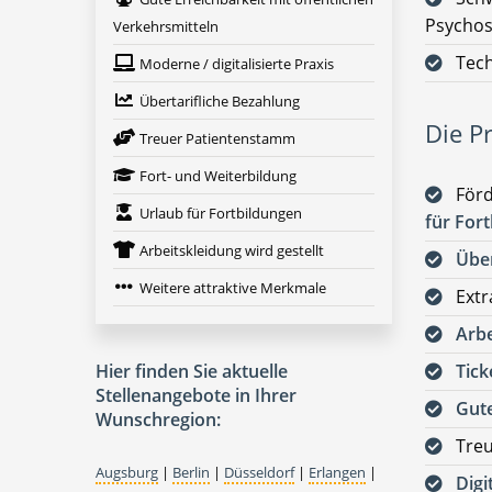
Psychos
Verkehrsmitteln
Tech
Moderne / digitalisierte Praxis
Übertarifliche Bezahlung
Die Pr
Treuer Patientenstamm
Fort- und Weiterbildung
För
Urlaub für Fortbildungen
für For
Arbeitskleidung wird gestellt
Über
Weitere attraktive Merkmale
Extr
Arbe
Hier finden Sie aktuelle
Tick
Stellenangebote in Ihrer
Gute
Wunschregion:
Tre
Augsburg
|
Berlin
|
Düsseldorf
|
Erlangen
|
Digi