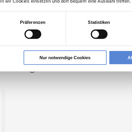
ten wir Cookies einsetzen und dort bequem eine Auswahl treffen.
rzt Allgemeinmedizin
Berlin
Präferenzen
Statistiken
lesbare Version:
Stellenangebot als Markdown (CC BY 4.0)
Nur notwendige Cookies
A
 der Region Berlin: