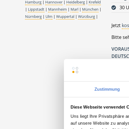
Hamburg
|
Hannover
|
Heidelberg
|
Krefeld
30 U
|
Lippstadt
|
Mannheim
|
Marl
|
München
|
Nürnberg
|
Ulm
|
Wuppertal
|
Würzburg
|
Jetzt
kos
Bitte s
VORAUS
DEUTSC
Praxis B
10178 B
Zustimmung
Diese Webseite verwendet 
Uns liegt Ihre Privatsphäre 
Momentan
auf unsere Website zu analys