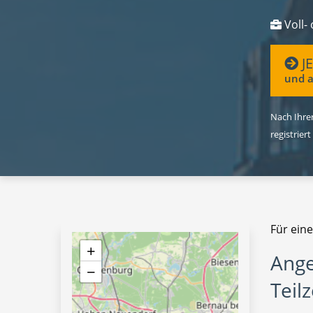
Voll- 
J
und a
Nach Ihrer
registriert
Für eine
+
Ange
−
Teilz