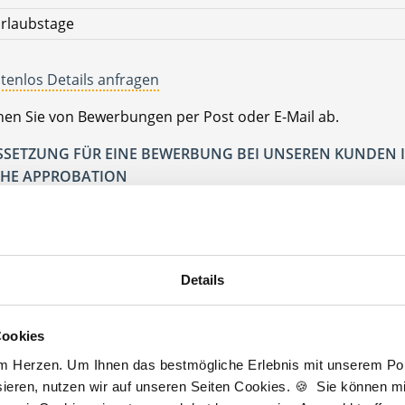
rlaubstage
tenlos Details anfragen
ehen Sie von Bewerbungen per Post oder E-Mail ab.
SETZUNG FÜR EINE BEWERBUNG BEI UNSEREN KUNDEN I
HE APPROBATION
erlin
erlin
Details
Jetzt kostenlos Details anfragen
Cookies
am Herzen. Um Ihnen das bestmögliche Erlebnis mit unserem Port
 interessieren sich
3 Besucher
für
Stellenangebote als
Facharzt Allgemei
ieren, nutzen wir auf unseren Seiten Cookies. 🍪 Sie können mit