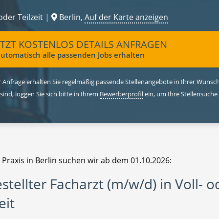
oder Teilzeit |
Berlin,
Auf der Karte anzeigen
ETZT KOSTENLOS DETAILS ANFRAGEN
utomatisch alle passenden Jobs erhalten
 Anfrage erhalten Sie regelmäßig passende Stellenangebote in Ihrer Wunschr
 sind, loggen Sie sich bitte in Ihrem
Bewerberprofil
ein, um Ihre Stellensuche
 Praxis in Berlin suchen wir ab dem 01.10.2026:
stellter Facharzt (m/w/d) in Voll- o
eit