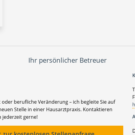
Ihr persönlicher Betreuer
K
T
F
t oder berufliche Veränderung – ich begleite Sie auf
h
euen Stelle in einer Hausarztpraxis. Kontaktieren
A
 jederzeit gerne!
D
t zur kostenlosen Stellenanfrage