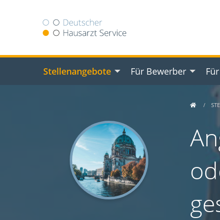
Stellenangebote
Für Bewerber
Für
ST
An
od
ge