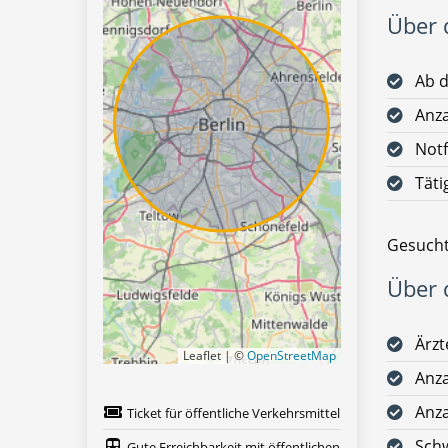
Über d
Ab d
Anz
Notf
Täti
Gesucht
Über d
Ärzt
Leaflet | ©
OpenStreetMap
Anza
Anza
Ticket für öffentliche Verkehrsmittel
Schw
Gute Erreichbarkeit mit öffentlichen