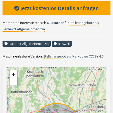
Jetzt kostenlos Details anfragen
Momentan interessieren sich
6 Besucher
für
Stellenangebote als
Facharzt Allgemeinmedizin
.
Facharzt Allgemeinmedizin
Baisweil
Maschinenlesbare Version:
Stellenangebot als Markdown (CC BY 4.0)
+
−