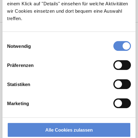
einem Klick auf "Details" einsehen für welche Aktivitäten
wir Cookies einsetzen und dort bequem eine Auswahl
treffen.
Einwilligungsauswahl
Notwendig
Präferenzen
Marcel Willing
Statistiken
Ansprechpartner
Marketing
Sie haben Fragen zu unseren Stellenanzeigen oder
benötigen Unterstützung beim Ausfüllen Ihres
Bewerberprofils? Kontaktieren Sie mich einfach, ich
Alle Cookies zulassen
helfe Ihnen gerne weiter!