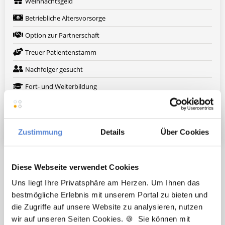
Weihnachtsgeld
Betriebliche Altersvorsorge
Option zur Partnerschaft
Treuer Patientenstamm
Nachfolger gesucht
Fort- und Weiterbildung
Arbeitskleidung wird gestellt
Weitere attraktive Merkmale
Zustimmung
Details
Über Cookies
Hier finden Sie aktuelle Stellenangebote in Ihrer
Diese Webseite verwendet Cookies
Wunschregion:
Uns liegt Ihre Privatsphäre am Herzen. Um Ihnen das
Augsburg
|
Berlin
|
Düsseldorf
|
Erlangen
|
Hamburg
|
Hannover
|
bestmögliche Erlebnis mit unserem Portal zu bieten und
Heidelberg
|
Krefeld
|
Lippstadt
|
Mannheim
|
Marl
|
München
|
die Zugriffe auf unsere Website zu analysieren, nutzen
Nürnberg
|
Ulm
|
Wuppertal
|
Würzburg
|
wir auf unseren Seiten Cookies. 🍪 Sie können mit