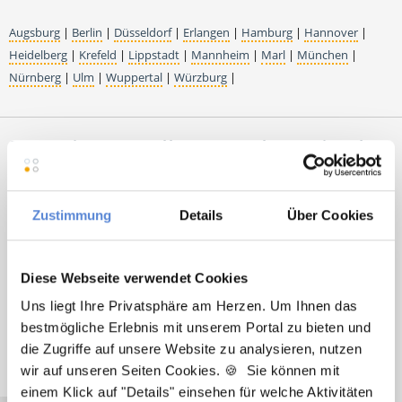
Augsburg
|
Berlin
|
Düsseldorf
|
Erlangen
|
Hamburg
|
Hannover
|
Heidelberg
|
Krefeld
|
Lippstadt
|
Mannheim
|
Marl
|
München
|
Nürnberg
|
Ulm
|
Wuppertal
|
Würzburg
|
Premium-Stellenangebote in der
Region Bad Dürrheim:
Zustimmung
Details
Über Cookies
🌟 PREMIUM-STELLENANGEBOT 🌟
Diese Webseite verwendet Cookies
Angestellter Facharzt (m/w/d) in Vollzeit ab sofort in
Uns liegt Ihre Privatsphäre am Herzen. Um Ihnen das
Aldingen
bestmögliche Erlebnis mit unserem Portal zu bieten und
die Zugriffe auf unsere Website zu analysieren, nutzen
wir auf unseren Seiten Cookies. 🍪 Sie können mit
einem Klick auf "Details" einsehen für welche Aktivitäten