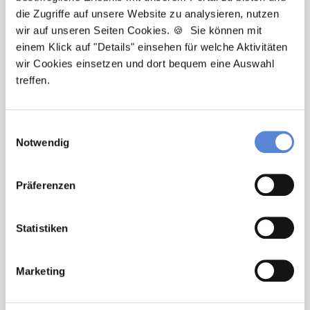
die Zugriffe auf unsere Website zu analysieren, nutzen
wir auf unseren Seiten Cookies. 🍪 Sie können mit
Newsletter-Service: Ich möchte über
einem Klick auf "Details" einsehen für welche Aktivitäten
Neuigkeiten in der Allgemeinmedizin
wir Cookies einsetzen und dort bequem eine Auswahl
informiert werden und Tipps zur Jobsuche
treffen.
als Allgemeinmediziner:in zu erhalten. Ich
bin damit einverstanden, dass meine
Interaktionen mit dem Newsletter
Einwilligungsauswahl
analysiert werden, damit passende und
Notwendig
relevante Informationen für mich
bereitgestellt werden können. Im Übrigen
Präferenzen
habe ich die Datenschutzerklärung gelesen
und bin mit ihr einverstanden. Im Übrigen
habe ich die
Datenschutzerklärung
gelesen
Statistiken
und bin mit ihr einverstanden.
Marketing
Stellenanfrage absenden