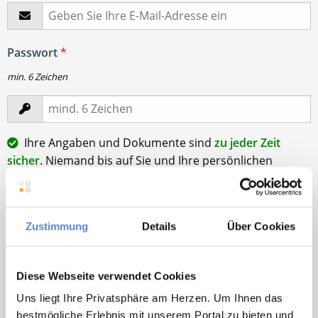
Passwort
*
min. 6 Zeichen
Ihre Angaben und Dokumente sind
zu jeder Zeit
sicher
. Niemand bis auf Sie und Ihre persönlichen
Betreuer haben Zugriff auf Ihre Daten.
Erst nach Ihrer Freigabe
zu einem konkreten
Stellenangebot leiten wir Ihre Daten an die von Ihnen
Zustimmung
Details
Über Cookies
gewünschten Praxen weiter.
Mit Klick auf
„Stellenanfrage absenden“
stimme ich den
Diese Webseite verwendet Cookies
AGB
des Deutscher Hausarzt Service Kundenkontos
sowie den
Datenschutzbestimmungen
der Deutscher
Uns liegt Ihre Privatsphäre am Herzen. Um Ihnen das
Hausarzt Service, Talentzeit GmbH, 33611 Bielefeld. zu.
bestmögliche Erlebnis mit unserem Portal zu bieten und