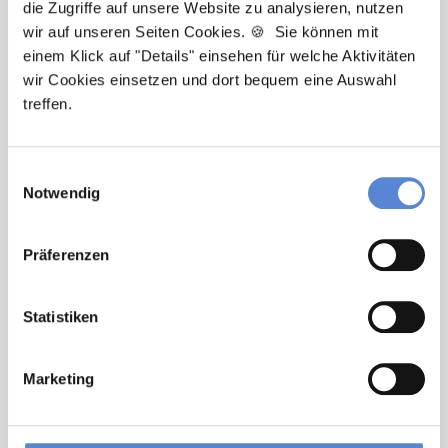
die Zugriffe auf unsere Website zu analysieren, nutzen
wir auf unseren Seiten Cookies. 🍪 Sie können mit
Newsletter-Service: Ich möchte über
einem Klick auf "Details" einsehen für welche Aktivitäten
Neuigkeiten in der Allgemeinmedizin
wir Cookies einsetzen und dort bequem eine Auswahl
informiert werden und Tipps zur Jobsuche
treffen.
als Allgemeinmediziner:in zu erhalten. Ich
bin damit einverstanden, dass meine
Einwilligungsauswahl
Interaktionen mit dem Newsletter
Notwendig
analysiert werden, damit passende und
relevante Informationen für mich
bereitgestellt werden können. Im Übrigen
Präferenzen
habe ich die Datenschutzerklärung gelesen
und bin mit ihr einverstanden. Im Übrigen
Statistiken
habe ich die
Datenschutzerklärung
gelesen
und bin mit ihr einverstanden.
Marketing
Stellenanfrage absenden