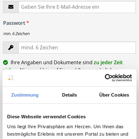
Passwort
*
min. 6 Zeichen
Ihre Angaben und Dokumente sind
zu jeder Zeit
sicher
. Niemand bis auf Sie und Ihre persönlichen
Betreuer haben Zugriff auf Ihre Daten.
Erst nach Ihrer Freigabe
zu einem konkreten
Stellenangebot leiten wir Ihre Daten an die von Ihnen
Zustimmung
Details
Über Cookies
gewünschten Praxen weiter.
Mit Klick auf
„Stellenanfrage absenden“
stimme ich den
Diese Webseite verwendet Cookies
AGB
des Deutscher Hausarzt Service Kundenkontos
Uns liegt Ihre Privatsphäre am Herzen. Um Ihnen das
sowie den
Datenschutzbestimmungen
der Deutscher
bestmögliche Erlebnis mit unserem Portal zu bieten und
Hausarzt Service, Talentzeit GmbH, 33611 Bielefeld. zu.