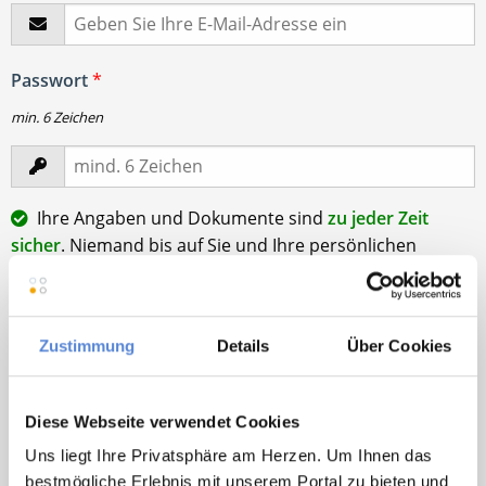
Passwort
*
min. 6 Zeichen
Ihre Angaben und Dokumente sind
zu jeder Zeit
sicher
. Niemand bis auf Sie und Ihre persönlichen
Betreuer haben Zugriff auf Ihre Daten.
Erst nach Ihrer Freigabe
zu einem konkreten
Stellenangebot leiten wir Ihre Daten an die von Ihnen
Zustimmung
Details
Über Cookies
gewünschten Praxen weiter.
Mit Klick auf
„Stellenanfrage absenden“
stimme ich den
Diese Webseite verwendet Cookies
AGB
des Deutscher Hausarzt Service Kundenkontos
sowie den
Datenschutzbestimmungen
der Deutscher
Uns liegt Ihre Privatsphäre am Herzen. Um Ihnen das
Hausarzt Service, Talentzeit GmbH, 33611 Bielefeld. zu.
bestmögliche Erlebnis mit unserem Portal zu bieten und