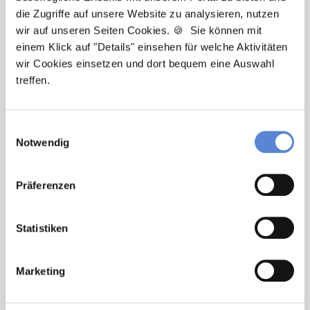
die Zugriffe auf unsere Website zu analysieren, nutzen
wir auf unseren Seiten Cookies. 🍪 Sie können mit
Newsletter-Service: Ich möchte über
einem Klick auf "Details" einsehen für welche Aktivitäten
Neuigkeiten in der Allgemeinmedizin
wir Cookies einsetzen und dort bequem eine Auswahl
informiert werden und Tipps zur Jobsuche
treffen.
als Allgemeinmediziner:in zu erhalten. Ich
bin damit einverstanden, dass meine
Interaktionen mit dem Newsletter
Einwilligungsauswahl
analysiert werden, damit passende und
Notwendig
relevante Informationen für mich
bereitgestellt werden können. Im Übrigen
Präferenzen
habe ich die Datenschutzerklärung gelesen
und bin mit ihr einverstanden. Im Übrigen
habe ich die
Datenschutzerklärung
gelesen
Statistiken
und bin mit ihr einverstanden.
Marketing
Stellenanfrage absenden