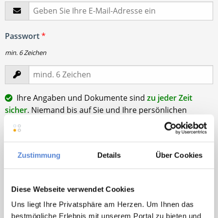
Passwort
*
min. 6 Zeichen
Ihre Angaben und Dokumente sind
zu jeder Zeit
sicher
. Niemand bis auf Sie und Ihre persönlichen
Betreuer haben Zugriff auf Ihre Daten.
Erst nach Ihrer Freigabe
zu einem konkreten
Stellenangebot leiten wir Ihre Daten an die von Ihnen
Zustimmung
Details
Über Cookies
gewünschten Praxen weiter.
Mit Klick auf
„Stellenanfrage absenden“
stimme ich den
Diese Webseite verwendet Cookies
AGB
des Deutscher Hausarzt Service Kundenkontos
sowie den
Datenschutzbestimmungen
der Deutscher
Uns liegt Ihre Privatsphäre am Herzen. Um Ihnen das
Hausarzt Service, Talentzeit GmbH, 33611 Bielefeld. zu.
bestmögliche Erlebnis mit unserem Portal zu bieten und