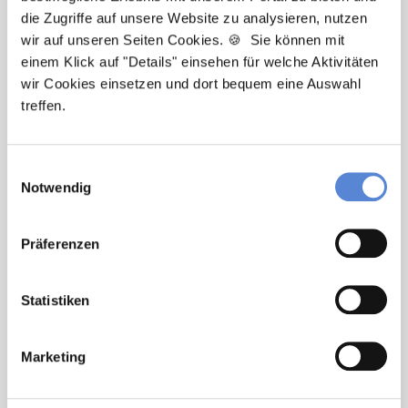
die Zugriffe auf unsere Website zu analysieren, nutzen
wir auf unseren Seiten Cookies. 🍪 Sie können mit
Newsletter-Service: Ich möchte über
einem Klick auf "Details" einsehen für welche Aktivitäten
Neuigkeiten in der Allgemeinmedizin
wir Cookies einsetzen und dort bequem eine Auswahl
informiert werden und Tipps zur Jobsuche
treffen.
als Allgemeinmediziner:in zu erhalten. Ich
bin damit einverstanden, dass meine
Interaktionen mit dem Newsletter
Einwilligungsauswahl
analysiert werden, damit passende und
Notwendig
relevante Informationen für mich
bereitgestellt werden können. Im Übrigen
Präferenzen
habe ich die Datenschutzerklärung gelesen
und bin mit ihr einverstanden. Im Übrigen
habe ich die
Datenschutzerklärung
gelesen
Statistiken
und bin mit ihr einverstanden.
Marketing
Stellenanfrage absenden