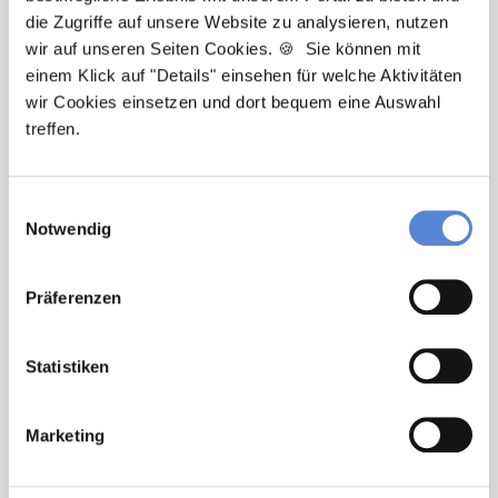
die Zugriffe auf unsere Website zu analysieren, nutzen
wir auf unseren Seiten Cookies. 🍪 Sie können mit
Newsletter-Service: Ich möchte über
einem Klick auf "Details" einsehen für welche Aktivitäten
Neuigkeiten in der Allgemeinmedizin
wir Cookies einsetzen und dort bequem eine Auswahl
informiert werden und Tipps zur Jobsuche
treffen.
als Allgemeinmediziner:in zu erhalten. Ich
bin damit einverstanden, dass meine
Interaktionen mit dem Newsletter
Einwilligungsauswahl
analysiert werden, damit passende und
Notwendig
relevante Informationen für mich
bereitgestellt werden können. Im Übrigen
Präferenzen
habe ich die Datenschutzerklärung gelesen
und bin mit ihr einverstanden. Im Übrigen
habe ich die
Datenschutzerklärung
gelesen
Statistiken
und bin mit ihr einverstanden.
Marketing
Stellenanfrage absenden