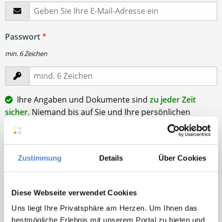
Passwort
*
min. 6 Zeichen
Ihre Angaben und Dokumente sind
zu jeder Zeit
sicher
. Niemand bis auf Sie und Ihre persönlichen
Betreuer haben Zugriff auf Ihre Daten.
Erst nach Ihrer Freigabe
zu einem konkreten
Stellenangebot leiten wir Ihre Daten an die von Ihnen
Zustimmung
Details
Über Cookies
gewünschten Praxen weiter.
Mit Klick auf
„Stellenanfrage absenden“
stimme ich den
Diese Webseite verwendet Cookies
AGB
des Deutscher Hausarzt Service Kundenkontos
sowie den
Datenschutzbestimmungen
der Deutscher
Uns liegt Ihre Privatsphäre am Herzen. Um Ihnen das
Hausarzt Service, Talentzeit GmbH, 33611 Bielefeld. zu.
bestmögliche Erlebnis mit unserem Portal zu bieten und