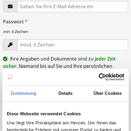
Passwort
*
min. 6 Zeichen
Ihre Angaben und Dokumente sind
zu jeder Zeit
sicher
. Niemand bis auf Sie und Ihre persönlichen
Betreuer haben Zugriff auf Ihre Daten.
Erst nach Ihrer Freigabe
zu einem konkreten
Stellenangebot leiten wir Ihre Daten an die von Ihnen
Zustimmung
Details
Über Cookies
gewünschten Praxen weiter.
Mit Klick auf
„Stellenanfrage absenden“
stimme ich den
Diese Webseite verwendet Cookies
AGB
des Deutscher Hausarzt Service Kundenkontos
sowie den
Datenschutzbestimmungen
der Deutscher
Uns liegt Ihre Privatsphäre am Herzen. Um Ihnen das
Hausarzt Service, Talentzeit GmbH, 33611 Bielefeld. zu.
bestmögliche Erlebnis mit unserem Portal zu bieten und