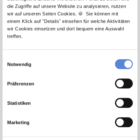
die Zugriffe auf unsere Website zu analysieren, nutzen
wir auf unseren Seiten Cookies. 🍪 Sie können mit
Newsletter-Service: Ich möchte über
einem Klick auf "Details" einsehen für welche Aktivitäten
Neuigkeiten in der Allgemeinmedizin
wir Cookies einsetzen und dort bequem eine Auswahl
informiert werden und Tipps zur Jobsuche
treffen.
als Allgemeinmediziner:in zu erhalten. Ich
bin damit einverstanden, dass meine
Interaktionen mit dem Newsletter
Einwilligungsauswahl
analysiert werden, damit passende und
Notwendig
relevante Informationen für mich
bereitgestellt werden können. Im Übrigen
Präferenzen
habe ich die Datenschutzerklärung gelesen
und bin mit ihr einverstanden. Im Übrigen
habe ich die
Datenschutzerklärung
gelesen
Statistiken
und bin mit ihr einverstanden.
Marketing
Stellenanfrage absenden