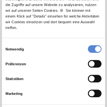
die Zugriffe auf unsere Website zu analysieren, nutzen
wir auf unseren Seiten Cookies. 🍪 Sie können mit
Newsletter-Service: Ich möchte über
einem Klick auf "Details" einsehen für welche Aktivitäten
Neuigkeiten in der Allgemeinmedizin
wir Cookies einsetzen und dort bequem eine Auswahl
informiert werden und Tipps zur Jobsuche
treffen.
als Allgemeinmediziner:in zu erhalten. Ich
bin damit einverstanden, dass meine
Interaktionen mit dem Newsletter
Einwilligungsauswahl
analysiert werden, damit passende und
Notwendig
relevante Informationen für mich
bereitgestellt werden können. Im Übrigen
Präferenzen
habe ich die Datenschutzerklärung gelesen
und bin mit ihr einverstanden. Im Übrigen
habe ich die
Datenschutzerklärung
gelesen
Statistiken
und bin mit ihr einverstanden.
Marketing
Stellenanfrage absenden