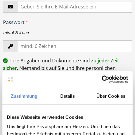
Passwort
*
min. 6 Zeichen
Ihre Angaben und Dokumente sind
zu jeder Zeit
sicher
. Niemand bis auf Sie und Ihre persönlichen
Betreuer haben Zugriff auf Ihre Daten.
Erst nach Ihrer Freigabe
zu einem konkreten
Stellenangebot leiten wir Ihre Daten an die von Ihnen
Zustimmung
Details
Über Cookies
gewünschten Praxen weiter.
Mit Klick auf
„Stellenanfrage absenden“
stimme ich den
Diese Webseite verwendet Cookies
AGB
des Deutscher Hausarzt Service Kundenkontos
sowie den
Datenschutzbestimmungen
der Deutscher
Uns liegt Ihre Privatsphäre am Herzen. Um Ihnen das
Hausarzt Service, Talentzeit GmbH, 33611 Bielefeld. zu.
bestmögliche Erlebnis mit unserem Portal zu bieten und