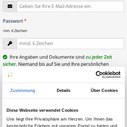
Passwort
*
min. 6 Zeichen
Ihre Angaben und Dokumente sind
zu jeder Zeit
sicher
. Niemand bis auf Sie und Ihre persönlichen
Betreuer haben Zugriff auf Ihre Daten.
Erst nach Ihrer Freigabe
zu einem konkreten
Stellenangebot leiten wir Ihre Daten an die von Ihnen
Zustimmung
Details
Über Cookies
gewünschten Praxen weiter.
Mit Klick auf
„Stellenanfrage absenden“
stimme ich den
Diese Webseite verwendet Cookies
AGB
des Deutscher Hausarzt Service Kundenkontos
sowie den
Datenschutzbestimmungen
der Deutscher
Uns liegt Ihre Privatsphäre am Herzen. Um Ihnen das
Hausarzt Service, Talentzeit GmbH, 33611 Bielefeld. zu.
bestmögliche Erlebnis mit unserem Portal zu bieten und