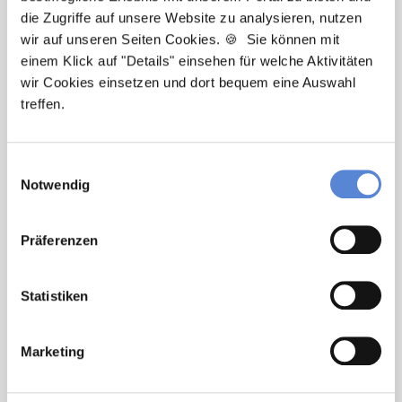
die Zugriffe auf unsere Website zu analysieren, nutzen
wir auf unseren Seiten Cookies. 🍪 Sie können mit
Newsletter-Service: Ich möchte über
einem Klick auf "Details" einsehen für welche Aktivitäten
Neuigkeiten in der Allgemeinmedizin
wir Cookies einsetzen und dort bequem eine Auswahl
informiert werden und Tipps zur Jobsuche
treffen.
als Allgemeinmediziner:in zu erhalten. Ich
bin damit einverstanden, dass meine
Interaktionen mit dem Newsletter
Einwilligungsauswahl
analysiert werden, damit passende und
Notwendig
relevante Informationen für mich
bereitgestellt werden können. Im Übrigen
Präferenzen
habe ich die Datenschutzerklärung gelesen
und bin mit ihr einverstanden. Im Übrigen
habe ich die
Datenschutzerklärung
gelesen
Statistiken
und bin mit ihr einverstanden.
Marketing
Stellenanfrage absenden