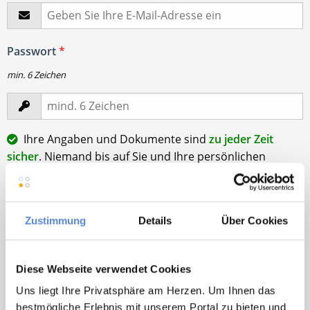
Passwort
*
min. 6 Zeichen
Ihre Angaben und Dokumente sind
zu jeder Zeit
sicher
. Niemand bis auf Sie und Ihre persönlichen
Betreuer haben Zugriff auf Ihre Daten.
Erst nach Ihrer Freigabe
zu einem konkreten
Stellenangebot leiten wir Ihre Daten an die von Ihnen
Zustimmung
Details
Über Cookies
gewünschten Praxen weiter.
Mit Klick auf
„Stellenanfrage absenden“
stimme ich den
Diese Webseite verwendet Cookies
AGB
des Deutscher Hausarzt Service Kundenkontos
sowie den
Datenschutzbestimmungen
der Deutscher
Uns liegt Ihre Privatsphäre am Herzen. Um Ihnen das
Hausarzt Service, Talentzeit GmbH, 33611 Bielefeld. zu.
bestmögliche Erlebnis mit unserem Portal zu bieten und