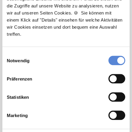
die Zugriffe auf unsere Website zu analysieren, nutzen
wir auf unseren Seiten Cookies. 🍪 Sie können mit
Newsletter-Service: Ich möchte über
einem Klick auf "Details" einsehen für welche Aktivitäten
Neuigkeiten in der Allgemeinmedizin
wir Cookies einsetzen und dort bequem eine Auswahl
informiert werden und Tipps zur Jobsuche
treffen.
als Allgemeinmediziner:in zu erhalten. Ich
bin damit einverstanden, dass meine
Interaktionen mit dem Newsletter
Einwilligungsauswahl
analysiert werden, damit passende und
Notwendig
relevante Informationen für mich
bereitgestellt werden können. Im Übrigen
Präferenzen
habe ich die Datenschutzerklärung gelesen
und bin mit ihr einverstanden. Im Übrigen
habe ich die
Datenschutzerklärung
gelesen
Statistiken
und bin mit ihr einverstanden.
Marketing
Stellenanfrage absenden