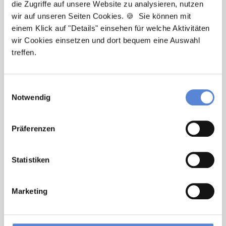
die Zugriffe auf unsere Website zu analysieren, nutzen
wir auf unseren Seiten Cookies. 🍪 Sie können mit
Newsletter-Service: Ich möchte über
einem Klick auf "Details" einsehen für welche Aktivitäten
Neuigkeiten in der Allgemeinmedizin
wir Cookies einsetzen und dort bequem eine Auswahl
informiert werden und Tipps zur Jobsuche
treffen.
als Allgemeinmediziner:in zu erhalten. Ich
bin damit einverstanden, dass meine
Einwilligungsauswahl
Interaktionen mit dem Newsletter
Notwendig
analysiert werden, damit passende und
relevante Informationen für mich
bereitgestellt werden können. Im Übrigen
Präferenzen
habe ich die Datenschutzerklärung gelesen
und bin mit ihr einverstanden. Im Übrigen
Statistiken
habe ich die
Datenschutzerklärung
gelesen
und bin mit ihr einverstanden.
Marketing
Stellenanfrage absenden