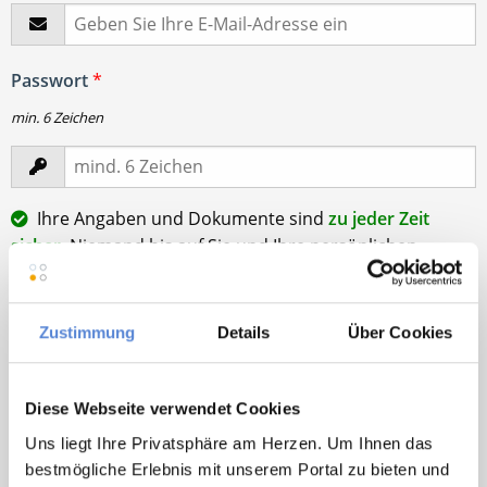
Passwort
*
min. 6 Zeichen
Ihre Angaben und Dokumente sind
zu jeder Zeit
sicher
. Niemand bis auf Sie und Ihre persönlichen
Betreuer haben Zugriff auf Ihre Daten.
Erst nach Ihrer Freigabe
zu einem konkreten
Stellenangebot leiten wir Ihre Daten an die von Ihnen
Zustimmung
Details
Über Cookies
gewünschten Praxen weiter.
Mit Klick auf
„Stellenanfrage absenden“
stimme ich den
Diese Webseite verwendet Cookies
AGB
des Deutscher Hausarzt Service Kundenkontos
Uns liegt Ihre Privatsphäre am Herzen. Um Ihnen das
sowie den
Datenschutzbestimmungen
der Deutscher
bestmögliche Erlebnis mit unserem Portal zu bieten und
Hausarzt Service, Talentzeit GmbH, 33611 Bielefeld. zu.