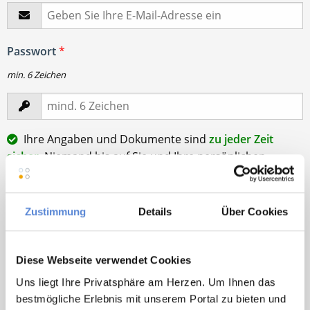
Passwort
*
min. 6 Zeichen
Ihre Angaben und Dokumente sind
zu jeder Zeit
sicher
. Niemand bis auf Sie und Ihre persönlichen
Betreuer haben Zugriff auf Ihre Daten.
Erst nach Ihrer Freigabe
zu einem konkreten
Stellenangebot leiten wir Ihre Daten an die von Ihnen
Zustimmung
Details
Über Cookies
gewünschten Praxen weiter.
Mit Klick auf
„Stellenanfrage absenden“
stimme ich den
Diese Webseite verwendet Cookies
AGB
des Deutscher Hausarzt Service Kundenkontos
Uns liegt Ihre Privatsphäre am Herzen. Um Ihnen das
sowie den
Datenschutzbestimmungen
der Deutscher
bestmögliche Erlebnis mit unserem Portal zu bieten und
Hausarzt Service, Talentzeit GmbH, 33611 Bielefeld. zu.