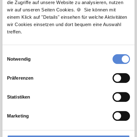
die Zugriffe auf unsere Website zu analysieren, nutzen
wir auf unseren Seiten Cookies. 🍪 Sie können mit
Newsletter-Service: Ich möchte über
einem Klick auf "Details" einsehen für welche Aktivitäten
Neuigkeiten in der Allgemeinmedizin
wir Cookies einsetzen und dort bequem eine Auswahl
informiert werden und Tipps zur Jobsuche
treffen.
als Allgemeinmediziner:in zu erhalten. Ich
bin damit einverstanden, dass meine
Einwilligungsauswahl
Interaktionen mit dem Newsletter
Notwendig
analysiert werden, damit passende und
relevante Informationen für mich
bereitgestellt werden können. Im Übrigen
Präferenzen
habe ich die Datenschutzerklärung gelesen
und bin mit ihr einverstanden. Im Übrigen
Statistiken
habe ich die
Datenschutzerklärung
gelesen
und bin mit ihr einverstanden.
Marketing
Stellenanfrage absenden